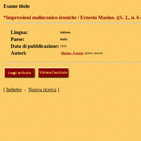
Esame titolo
*Impressioni malinconico-ironiche / Ernesto Masino. ((S. 2., n. 6 
Lingua:
italiano
Paese:
Italia
Data di pubblicazione:
1919
Autori:
Masino, Ernesto
(primo autore)
[
Indietro
-
Nuova ricerca
]